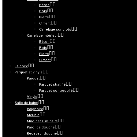
Béton
Bois
Pierre
Ciment
Carrelage sur plots
Carrelage intérieur
Béton
Bois
Pierre
Ciment
Faïence
Parquet et vinyle
Parquet
Parquet stratifié
Parquet contrecollé
Vinyle
Salle de bains
Baignoire
Meuble
Miroir et Luminaire
Paroi de douche
Receveur douche