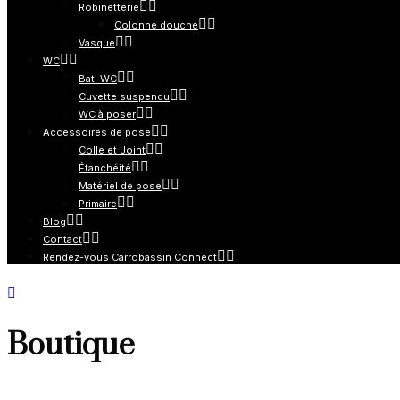
Robinetterie
Colonne douche
Vasque
WC
Bati WC
Cuvette suspendu
WC à poser
Accessoires de pose
Colle et Joint
Étanchéité
Matériel de pose
Primaire
Blog
Contact
Rendez-vous Carrobassin Connect
Boutique