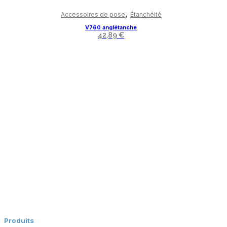
,
Accessoires de pose
Étanchéité
V760 anglétanche
42,89
€
Panier
Conditions générales de vente
Politique de confidentialité
Mentions légales
Produits