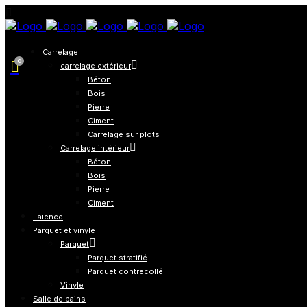
Carrelage
0
carrelage extérieur
Béton
Bois
Pierre
Ciment
Carrelage sur plots
Carrelage intérieur
Béton
Bois
Pierre
Ciment
Faïence
Parquet et vinyle
Parquet
Parquet stratifié
Parquet contrecollé
Vinyle
Salle de bains