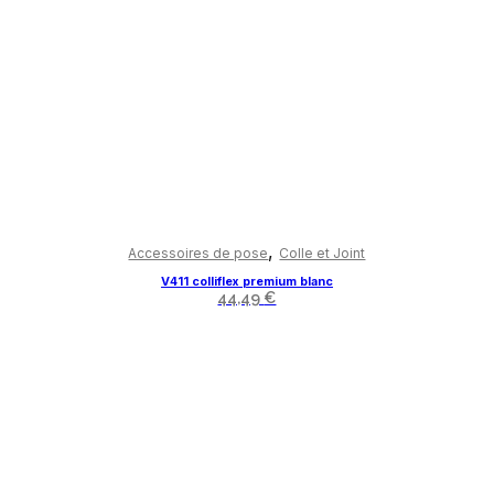
,
Accessoires de pose
Colle et Joint
V411 colliflex premium blanc
44,49
€