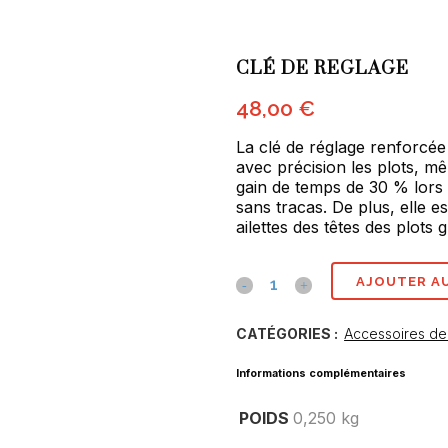
CLÉ DE REGLAGE
48,00
€
La clé de réglage renforcée 
avec précision les plots, m
gain de temps de 30 % lors 
sans tracas
. De plus, elle 
ailettes des têtes des plots
Clé
AJOUTER AU
de
CATÉGORIES :
Accessoires de
reglage
Informations complémentaires
quantité(s)
POIDS
0,250 kg