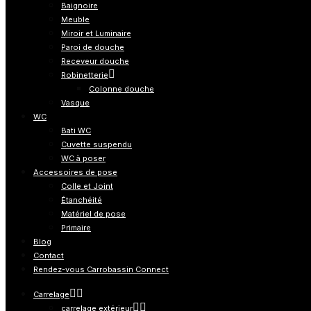
Baignoire
Meuble
Miroir et Luminaire
Paroi de douche
Receveur douche
Robinetterie
Colonne douche
Vasque
WC
Bati WC
Cuvette suspendu
WC à poser
Accessoires de pose
Colle et Joint
Étanchéité
Matériel de pose
Primaire
Blog
Contact
Rendez-vous Carrobassin Connect
Carrelage
carrelage extérieur