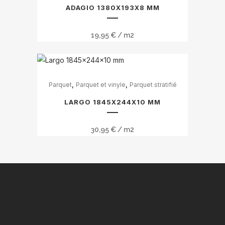
a
ADAGIO 1380X193X8 MM
plusieurs
variations.
19,95
€
/ m2
Les
options
peuvent
Ce
être
,
,
Parquet
Parquet et vinyle
Parquet stratifié
produit
choisies
a
LARGO 1845X244X10 MM
sur
plusieurs
la
variations.
30,95
€
/ m2
page
Les
du
options
produit
peuvent
être
choisies
sur
la