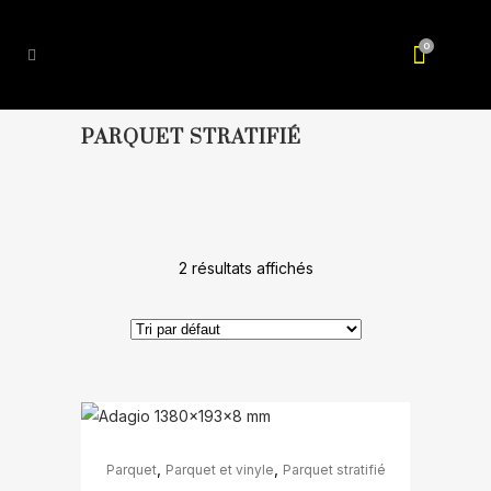
0
PARQUET STRATIFIÉ
2 résultats affichés
Ce
,
,
Parquet
Parquet et vinyle
Parquet stratifié
produit