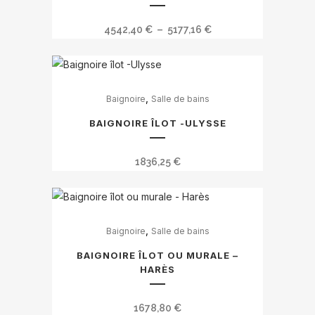
sur
plusieurs
la
variations.
Plage
4542,40
€
–
5177,16
€
page
Les
de
du
options
prix :
produit
peuvent
4542,40 €
être
,
Baignoire
Salle de bains
à
choisies
5177,16 €
BAIGNOIRE ÎLOT -ULYSSE
sur
la
1836,25
€
page
du
produit
Ce
,
Baignoire
Salle de bains
produit
a
BAIGNOIRE ÎLOT OU MURALE –
plusieurs
HARÈS
variations.
Les
1678,80
€