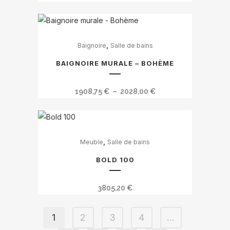
options
peuvent
être
Ce
,
Baignoire
Salle de bains
choisies
produit
sur
a
BAIGNOIRE MURALE – BOHÈME
la
plusieurs
page
variations.
Plage
1908,75
€
–
2028,00
€
du
Les
de
produit
options
prix :
peuvent
1908,75 €
être
,
Meuble
Salle de bains
à
choisies
2028,00 €
BOLD 100
sur
la
3805,20
€
page
du
1
2
3
4
…
produit