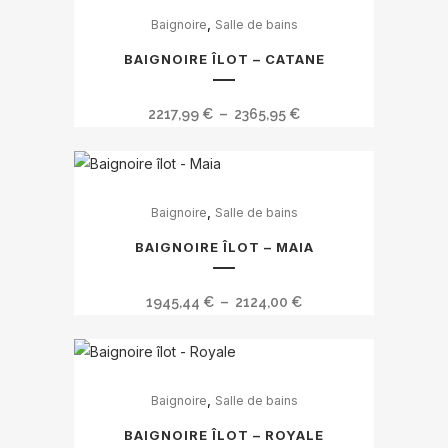
Ce
,
Baignoire
Salle de bains
produit
a
BAIGNOIRE ÎLOT – CATANE
plusieurs
variations.
Plage
2217,99
€
–
2365,95
€
Les
de
options
prix :
peuvent
Ce
2217,99 €
être
,
Baignoire
Salle de bains
produit
à
choisies
a
2365,95 €
BAIGNOIRE ÎLOT – MAIA
sur
plusieurs
la
variations.
Plage
1945,44
€
–
2124,00
€
page
Les
de
du
options
prix :
produit
peuvent
Ce
1945,44 €
être
,
Baignoire
Salle de bains
produit
à
choisies
a
2124,00 €
BAIGNOIRE ÎLOT – ROYALE