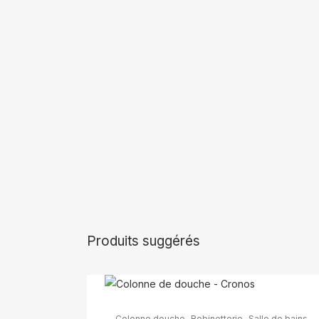
Produits suggérés
Ce
,
,
Colonne douche
Robinetterie
Salle de bains