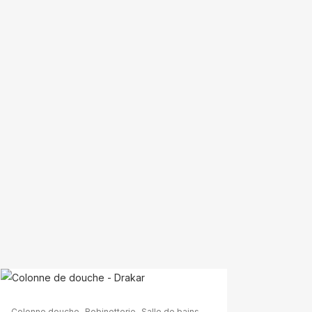
,
,
Colonne douche
Robinetterie
Salle de bains