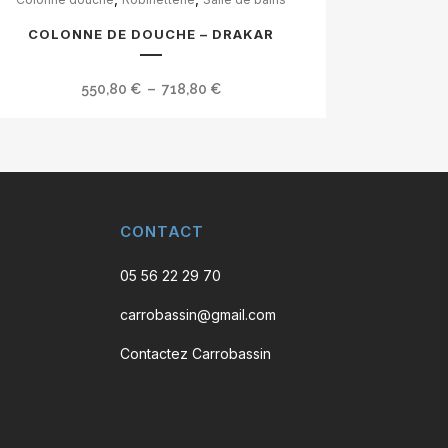
duit
COLONNE DE DOUCHE – DRAKAR
sieurs
ations.
Plage
550,80
€
–
718,80
€
de
ions
prix :
vent
550,80 €
e
à
isies
718,80 €
CONTACT
05 56 22 29 70
ge
carrobassin@gmail.com
duit
Contactez Carrobassin