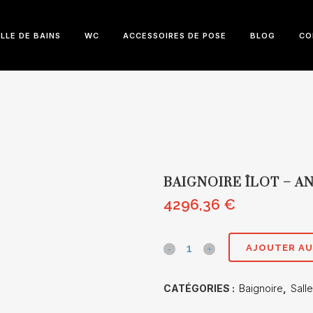
LLE DE BAINS
WC
ACCESSOIRES DE POSE
BLOG
CO
BAIGNOIRE ÎLOT – A
4296,36
€
Baignoire
AJOUTER AU
îlot
CATÉGORIES :
Baignoire
,
Sall
-