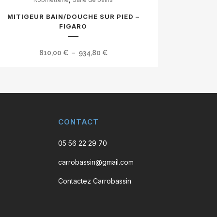
duit
MITIGEUR BAIN/DOUCHE SUR PIED –
sieurs
FIGARO
ations.
Plage
810,00
€
–
934,80
€
ions
de
vent
prix :
e
810,00 €
isies
à
934,80 €
CONTACT
ge
05 56 22 29 70
carrobassin@gmail.com
duit
Contactez Carrobassin