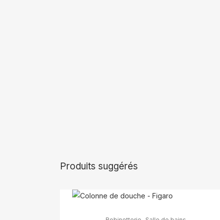
Produits suggérés
Ce
,
Robinetterie
Salle de bains