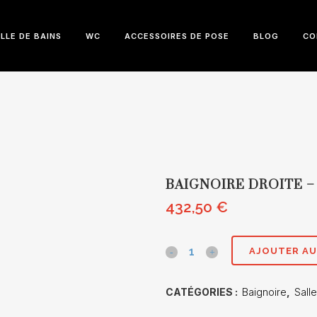
LLE DE BAINS
WC
ACCESSOIRES DE POSE
BLOG
CO
BAIGNOIRE DROITE –
432,50
€
Baignoire
AJOUTER AU
droite
CATÉGORIES :
Baignoire
,
Sall
-