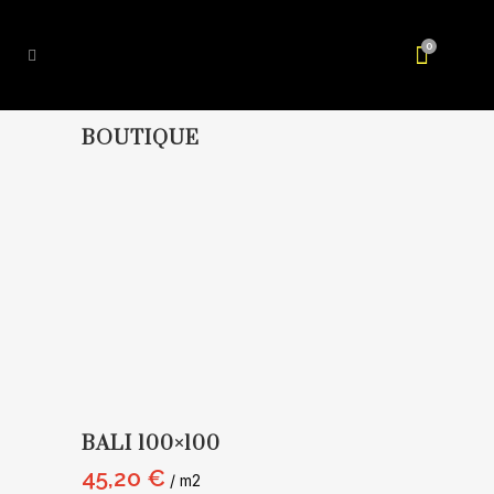
0
BOUTIQUE
BALI 100×100
45,20
€
/ m2