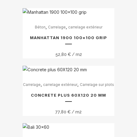
Ce
,
,
Béton
Carrelage
carrelage extérieur
produit
a
MANHATTAN 1900 100×100 GRIP
plusieurs
variations.
52,80
€
/ m2
Les
options
peuvent
Ce
être
,
,
Carrelage
carrelage extérieur
Carrelage sur plots
produit
choisies
a
CONCRETE PLUS 60X120 20 MM
sur
plusieurs
la
variations.
77,80
€
/ m2
page
Les
du
options
produit
peuvent
Ce