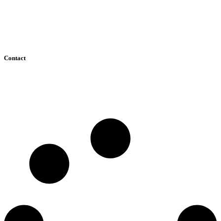
Accessoires de pose
Carrelage
Parquet et vinyle
Salle de bains
WC
Contact
05 56 22 29 70
carrobassin@gmail.com
Contactez Carrobassin