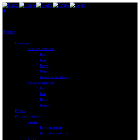
0
Aucun produit dans le panier.
Panier
Total :
0,00
€
Carrelage
carrelage extérieur
Béton
Bois
Pierre
Ciment
Carrelage sur plots
Carrelage intérieur
Béton
Bois
Pierre
Ciment
Faïence
Parquet et vinyle
Parquet
Parquet stratifié
Parquet contrecollé
Vinyle