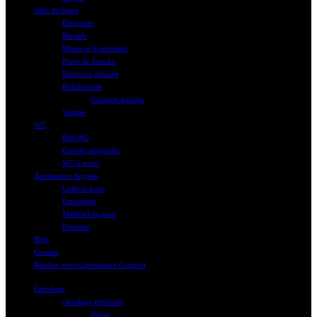
Salle de bains
Baignoire
Meuble
Miroir et Luminaire
Paroi de douche
Receveur douche
Robinetterie
Colonne douche
Vasque
WC
Bati WC
Cuvette suspendu
WC à poser
Accessoires de pose
Colle et Joint
Étanchéité
Matériel de pose
Primaire
Blog
Contact
Rendez-vous Carrobassin Connect
Carrelage
carrelage extérieur
Béton