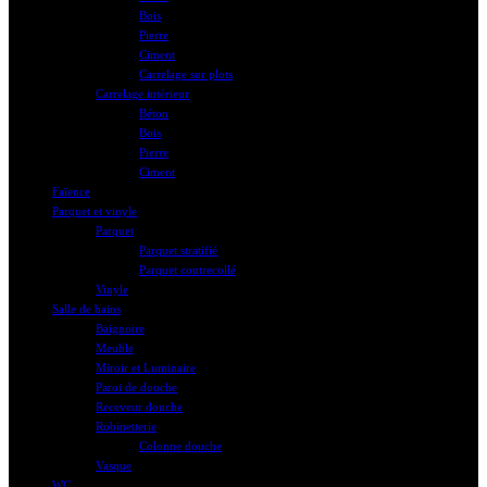
Bois
Pierre
Ciment
Carrelage sur plots
Carrelage intérieur
Béton
Bois
Pierre
Ciment
Faïence
Parquet et vinyle
Parquet
Parquet stratifié
Parquet contrecollé
Vinyle
Salle de bains
Baignoire
Meuble
Miroir et Luminaire
Paroi de douche
Receveur douche
Robinetterie
Colonne douche
Vasque
WC