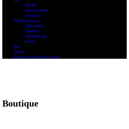
Bati WC
Cuvette suspendu
WC à poser
Accessoires de pose
Colle et Joint
Étanchéité
Matériel de pose
Primaire
Blog
Contact
Rendez-vous Carrobassin Connect
Boutique