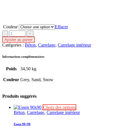
Couleur
Effacer
Avenue
60x120
Ajouter au panier
quantité(s)
Catégories :
Béton
,
Carrelage
,
Carrelage intérieur
Informations complémentaires
Poids
34,50 kg
Couleur
Grey, Sand, Snow
Produits suggérés
Ce
Choix des options
produit
Béton
,
Carrelage
,
Carrelage intérieur
a
plusieurs
Essen 90×90
variations.