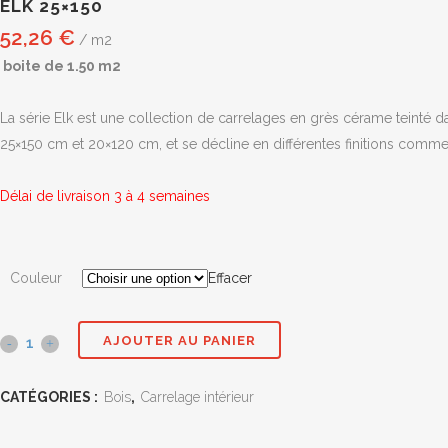
ELK 25×150
52,26
€
/ m2
boite de 1.50 m2
La série Elk est une collection de carrelages en grès cérame teinté 
25×150 cm et 20×120 cm, et se décline en différentes finitions comme
Délai de livraison 3 à 4 semaines
Couleur
Effacer
AJOUTER AU PANIER
Elk
25x150
CATÉGORIES :
Bois
,
Carrelage intérieur
quantité(s)