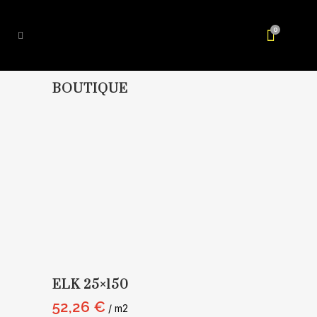
0
BOUTIQUE
ELK 25×150
52,26
€
/ m2