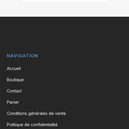
page
Les
du
options
produit
peuvent
être
choisies
sur
la
page
NAVIGATION
du
Accueil
produit
Boutique
Contact
Panier
Conditions générales de vente
Politique de confidentialité