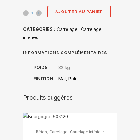
AJOUTER AU PANIER
Calacatta
gold
CATÉGORIES :
Carrelage
,
Carrelage
60x120
intérieur
poli
INFORMATIONS COMPLÉMENTAIRES
quantité(s)
POIDS
32 kg
FINITION
Mat, Poli
Produits suggérés
Ce
,
,
Béton
Carrelage
Carrelage intérieur
produit