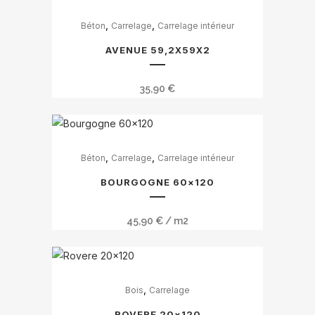
Ce
,
,
Béton
Carrelage
Carrelage intérieur
produit
a
AVENUE 59,2X59X2
plusieurs
variations.
35,90
€
Les
options
peuvent
Ce
être
,
,
Béton
Carrelage
Carrelage intérieur
produit
choisies
a
BOURGOGNE 60×120
sur
plusieurs
la
variations.
45,90
€
/ m2
page
Les
du
options
produit
peuvent
Ce
être
,
Bois
Carrelage
produit
choisies
a
ROVERE 20×120