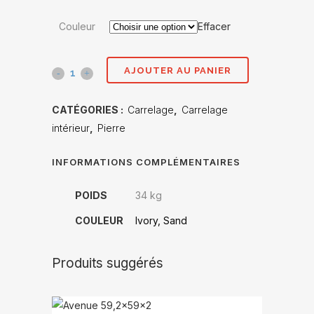
Couleur
Effacer
AJOUTER AU PANIER
Pietra
di
CATÉGORIES :
Carrelage
,
Carrelage
rapolano
intérieur
,
Pierre
100x100
INFORMATIONS COMPLÉMENTAIRES
quantité(s)
POIDS
34 kg
COULEUR
Ivory, Sand
Produits suggérés