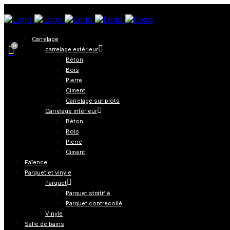
Carrelage
0
carrelage extérieur
Béton
Bois
Pierre
Ciment
Carrelage sur plots
Carrelage intérieur
Béton
Bois
Pierre
Ciment
Faïence
Parquet et vinyle
Parquet
Parquet stratifié
Parquet contrecollé
Vinyle
Salle de bains