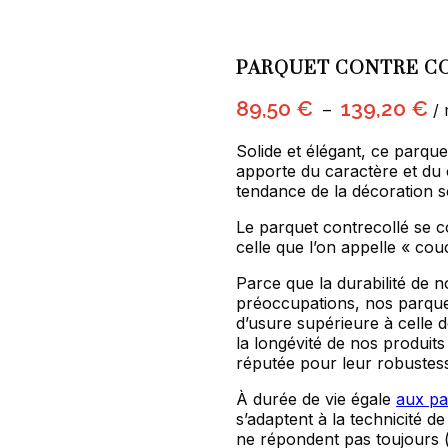
PARQUET CONTRE C
Pl
89,50
€
139,20
€
–
/ 
de
pri
Solide et élégant, ce parqu
89
apporte du caractère et du 
à
tendance de la décoration s
13
Le parquet contrecollé se co
celle que l’on appelle « cou
Parce que la durabilité de
préoccupations, nos parque
d’usure supérieure à celle 
la longévité de nos produits
réputée pour leur robustes
À durée de vie égale
aux pa
s’adaptent à la technicité de
ne répondent pas toujours (