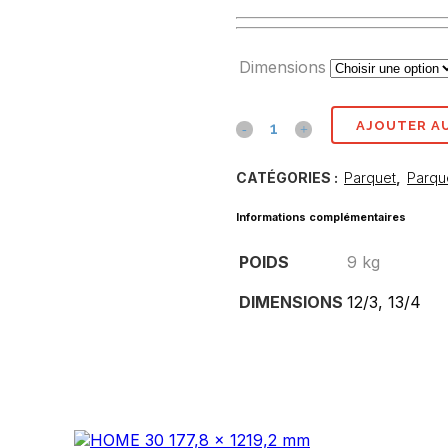
Dimensions
Parquet
AJOUTER AU
contre
CATÉGORIES :
Parquet
,
Parqu
collé
Informations complémentaires
chêne
POIDS
9 kg
arachide
DIMENSIONS
12/3, 13/4
quantité(s)