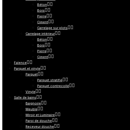
Béton
Bois
Pierre
Ciment
Carrelage sur plots
Carrelage intérieur
Béton
Bois
Pierre
Ciment
Faïence
Parquet et vinyle
Parquet
Parquet stratifié
Parquet contrecollé
Vinyle
Salle de bains
Baignoire
Meuble
Miroir et Luminaire
Paroi de douche
Receveur douche