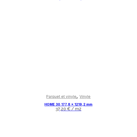
Ce
produit
,
Parquet et vinyle
Vinyle
a
HOME 30 177,8 x 1219,2 mm
plusieurs
37,20
€
/ m2
variations.
Les
options
peuvent