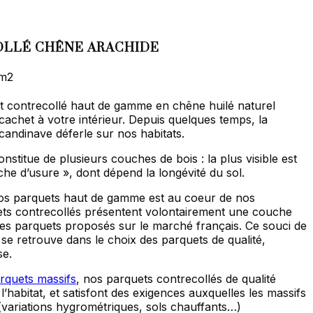
OLLÉ CHÊNE ARACHIDE
age
m2
x :
et contrecollé haut de gamme en chêne huilé naturel
,50 €
cachet à votre intérieur. Depuis quelques temps, la
candinave déferle sur nos habitats.
9,20 €
nstitue de plusieurs couches de bois : la plus visible est
che d’usure », dont dépend la longévité du sol.
 nos parquets haut de gamme est au coeur de nos
ts contrecollés présentent volontairement une couche
des parquets proposés sur le marché français. Ce souci de
 se retrouve dans le choix des parquets de qualité,
se.
rquets massifs
, nos parquets contrecollés de qualité
 l’habitat, et satisfont des exigences auxquelles les massifs
variations hygrométriques, sols chauffants…)