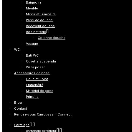
Baignoire
Meuble
Miroir et Luminaire
Paroi de douche
Receveur douche
Robinetterie
Colonne douche
Vasque
WC
Bati WC
Cuvette suspendu
WC à poser
Accessoires de pose
Colle et Joint
Étanchéité
Matériel de pose
Primaire
Blog
Contact
Rendez-vous Carrobassin Connect
Carrelage
carrelage extérieur