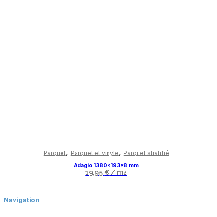
Ce
produit
,
,
Parquet
Parquet et vinyle
Parquet stratifié
a
Adagio 1380x193x8 mm
plusieurs
19,95
€
/ m2
variations.
Les
options
Navigation
peuvent