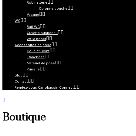
Robinetterie
Colonne douche
Vasque
WC
Bati WC
Cuvette suspendu
WC à poser
Accessoires de pose
Colle et Joint
Étanchéité
Matériel de pose
Primaire
Blog
Contact
Rendez-vous Carrobassin Connect
Boutique