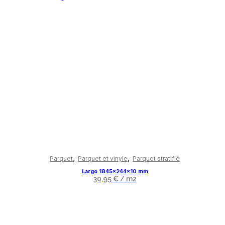
Ce
produit
,
,
Parquet
Parquet et vinyle
Parquet stratifié
a
Largo 1845x244x10 mm
plusieurs
30,95
€
/ m2
variations.
Les
options
peuvent