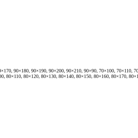
0×170, 90×180, 90×190, 90×200, 90×210, 90×90, 70×100, 70×110, 7
00, 80×110, 80×120, 80×130, 80×140, 80×150, 80×160, 80×170, 80×