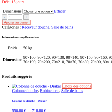
Délai 15 jours
Dimensions
Effacer
Stone
3D
Ajouter au panier
marbre
Catégories :
Receveur douche
,
Salle de bains
noir
quantité(s)
Informations complémentaires
Poids
50 kg
90×100, 90×120, 90×130, 90×140, 90×150, 90×160, 9
Dimensions
70×190, 70×200, 70×210, 70×70, 70×80, 70×90, 80×1
Produits suggérés
Ce
Choix des options
produit
Colonne douche
,
Robinetterie
,
Salle de bains
a
plusieurs
Colonne de douche – Drakar
variations.
Les
Plage
550,80
€
–
718,80
€