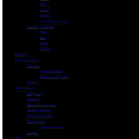
Bois
Pierre
Ciment
Carrelage sur plots
Carrelage intérieur
Béton
Bois
Pierre
Ciment
Faïence
Parquet et vinyle
Parquet
Parquet stratifié
Parquet contrecollé
Vinyle
Salle de bains
Baignoire
Meuble
Miroir et Luminaire
Paroi de douche
Receveur douche
Robinetterie
Colonne douche
Vasque
WC