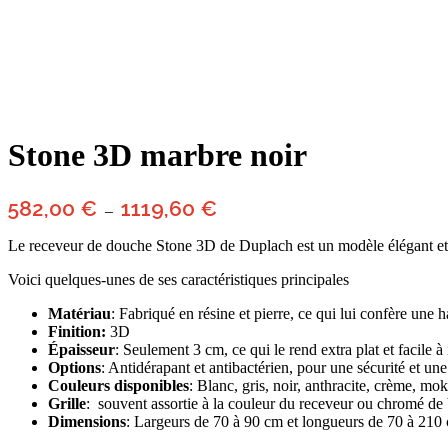
Stone 3D marbre noir
Plage
582,00
€
1119,60
€
–
de
prix :
Le receveur de douche Stone 3D de Duplach est un modèle élégant et f
582,00 €
à
Voici quelques-unes de ses caractéristiques principales
1119,60 €
Matériau
: Fabriqué en résine et pierre, ce qui lui confère une
Finition:
3D
Épaisseur
: Seulement 3 cm, ce qui le rend extra plat et facile à i
Options
: Antidérapant et antibactérien, pour une sécurité et un
Couleurs disponibles
: Blanc, gris, noir, anthracite, crème, mok
Grille
: souvent assortie à la couleur du receveur ou chromé de
Dimensions
: Largeurs de 70 à 90 cm et longueurs de 70 à 210 c