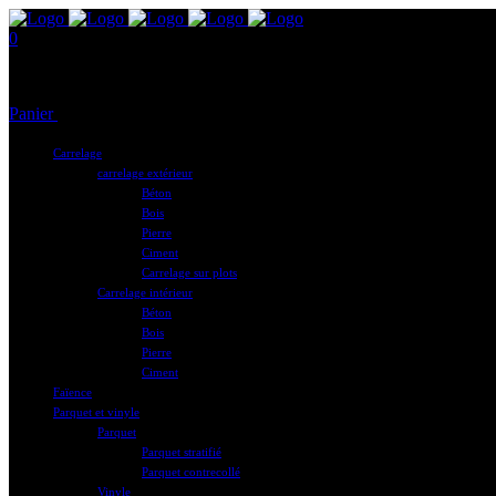
0
Aucun produit dans le panier.
Panier
Total :
0,00
€
Carrelage
carrelage extérieur
Béton
Bois
Pierre
Ciment
Carrelage sur plots
Carrelage intérieur
Béton
Bois
Pierre
Ciment
Faïence
Parquet et vinyle
Parquet
Parquet stratifié
Parquet contrecollé
Vinyle