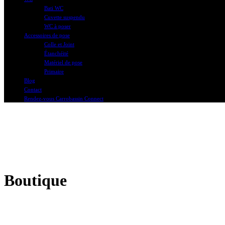
Bati WC
Cuvette suspendu
WC à poser
Accessoires de pose
Colle et Joint
Étanchéité
Matériel de pose
Primaire
Blog
Contact
Rendez-vous Carrobassin Connect
Boutique