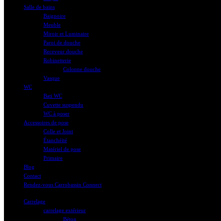
Salle de bains
Baignoire
Meuble
Miroir et Luminaire
Paroi de douche
Receveur douche
Robinetterie
Colonne douche
Vasque
WC
Bati WC
Cuvette suspendu
WC à poser
Accessoires de pose
Colle et Joint
Étanchéité
Matériel de pose
Primaire
Blog
Contact
Rendez-vous Carrobassin Connect
Carrelage
carrelage extérieur
Béton