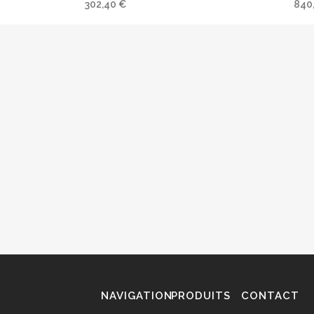
302,40
€
840
NAVIGATION
PRODUITS
CONTACT