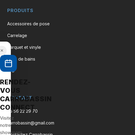
PRODUITS
Accessoires de pose
Carrelage
Parquet et vinyle
×
Salle de bains
WC
RENDEZ-
VOUS
CARROBASSIN
CONTACT
CONNECT
05 56 22 29 70
Visitez
carrobassin@gmail.com
notre
showroom
Contactez Carrobassin