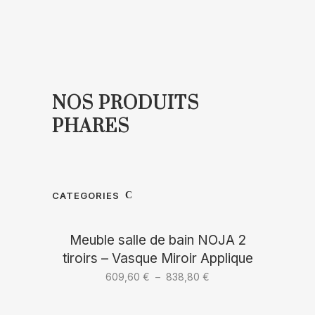
meuble de salle de bain et robinetterie :
nous sélectionnons des produits de......
NOS PRODUITS
PHARES
CATEGORIES
Meuble salle de bain NOJA 2
tiroirs – Vasque Miroir Applique
Plage
609,60
€
–
838,80
€
de
prix :