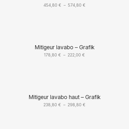
Plage
454,80
€
–
574,80
€
de
prix :
454,80 €
à
574,80 €
Mitigeur lavabo – Grafik
Plage
178,80
€
–
222,00
€
de
prix :
178,80 €
à
222,00 €
Mitigeur lavabo haut – Grafik
Plage
238,80
€
–
298,80
€
de
prix :
238,80 €