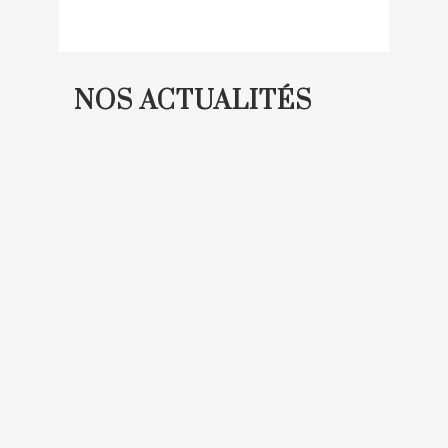
NOS ACTUALITÉS
SALLE DE BAIN CLÉ EN MAIN
SUR LE BASSIN D’ARCACHON
Vous avez un projet de salle de bain clé
en mains à La Teste-de-Buch ?
Carrobassin vous accompagne de A à Z
pour une salle de bain esthétique,
fonctionnelle et durable. Carrelage,