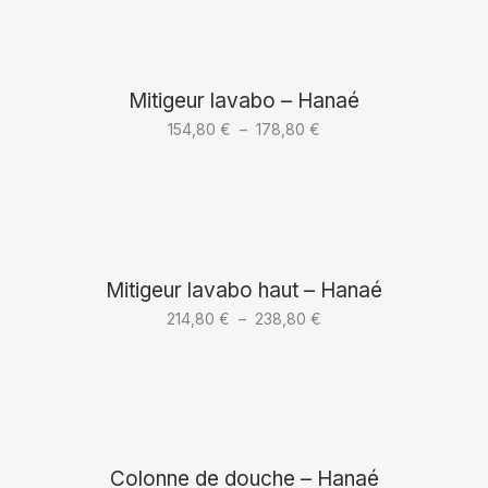
609,60 €
à
838,80 €
Mitigeur lavabo – Hanaé
Plage
154,80
€
–
178,80
€
de
prix :
154,80 €
à
178,80 €
Mitigeur lavabo haut – Hanaé
Plage
214,80
€
–
238,80
€
de
prix :
214,80 €
à
238,80 €
Colonne de douche – Hanaé