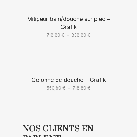
à
298,80 €
Mitigeur bain/douche sur pied –
Grafik
Plage
718,80
€
–
838,80
€
de
prix :
718,80 €
à
838,80 €
Colonne de douche – Grafik
Plage
550,80
€
–
718,80
€
de
prix :
550,80 €
à
NOS CLIENTS EN
718,80 €