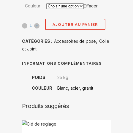
Couleur
Effacer
AJOUTER AU PANIER
V610
joint
CATÉGORIES :
Accessoires de pose
,
Colle
fin
et Joint
classic
INFORMATIONS COMPLÉMENTAIRES
25kgs
POIDS
25 kg
quantité(s)
COULEUR
Blanc, acier, granit
Produits suggérés