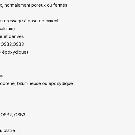
ux, normalement poreux ou fermés
ou dressage à base de ciment
calcium)
e et dérivés
, OSB2,OSB3
ne époxydique)
es
néoprène, bitumineuse ou époxydique
 OSB2, OSB3
u plâtre