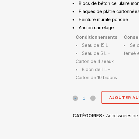
Blocs de béton cellulaire mon
Plaques de plâtre cartonnée
Peinture murale poncée
Ancien carrelage
Conditionnements
Conser
Seau de 15 L
Se c
Seau de 5 L –
fermé e
Carton de 4 seaux
Bidon de 1 L –
Carton de 10 bidons
V030
AJOUTER AU
prima
CATÉGORIES :
Accessoires de
universel
5