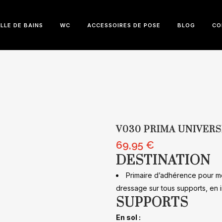
LLE DE BAINS
WC
ACCESSOIRES DE POSE
BLOG
CO
V030 PRIMA UNIVERS
69,95
€
DESTINATION
Primaire d’adhérence pour mo
dressage sur tous supports, en in
SUPPORTS
En sol :