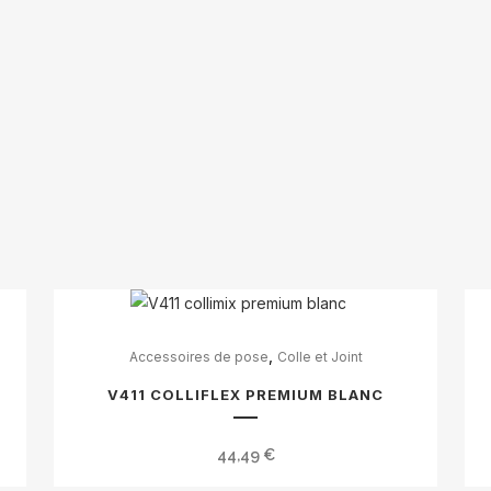
quantité(s)
,
Accessoires de pose
Colle et Joint
V411 COLLIFLEX PREMIUM BLANC
44,49
€