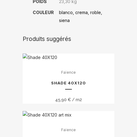
POIDS
23,30 kg
COULEUR
blanco, crema, roble,
siena
Produits suggérés
Ce
Faïence
produit
a
SHADE 40X120
plusieurs
variations.
45,90
€
/ m2
Les
options
peuvent
être
Faïence
choisies