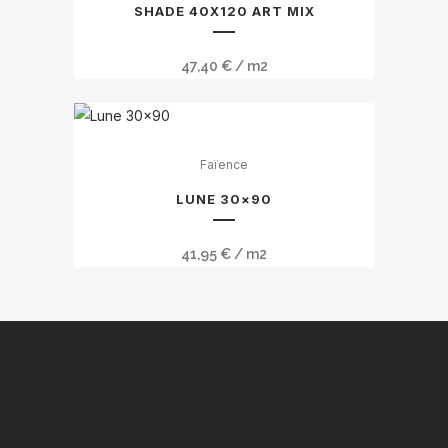
SHADE 40X120 ART MIX
sur
la
47,40
€
/ m2
page
du
produit
Ce
Faïence
produit
a
LUNE 30×90
plusieurs
variations.
41,95
€
/ m2
Les
options
peuvent
être
choisies
sur
la