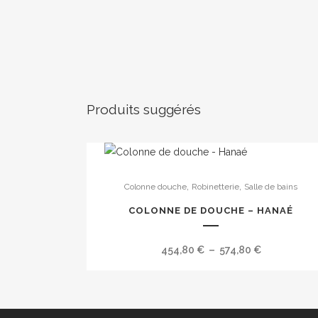
Produits suggérés
Ce
,
,
Colonne douche
Robinetterie
Salle de bains
produit
a
COLONNE DE DOUCHE – HANAÉ
plusieurs
variations.
Plage
454,80
€
–
574,80
€
Les
de
options
prix :
peuvent
454,80 €
être