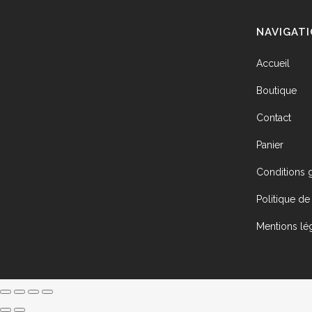
à
choisies
574,80 €
NAVIGAT
sur
la
Accueil
page
du
Boutique
produit
Contact
Panier
Conditions 
Politique de 
Mentions lé