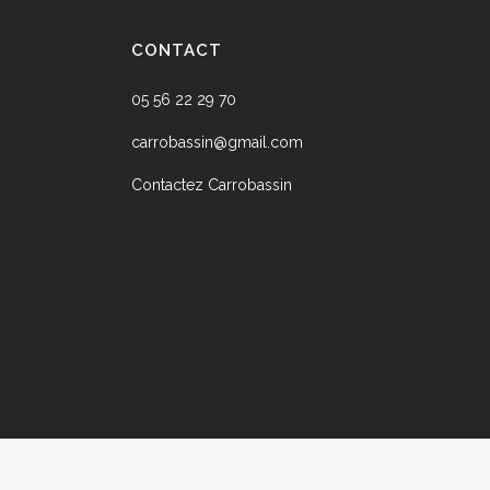
à
isies
5177,16 €
CONTACT
05 56 22 29 70
e
carrobassin@gmail.com
duit
Contactez Carrobassin