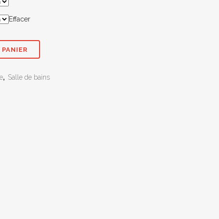
30,80 €
Effacer
98,80 €
 PANIER
e
,
Salle de bains