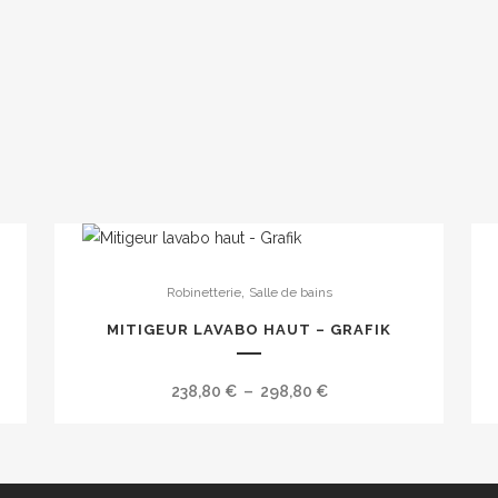
Ce
Ce
,
Robinetterie
Salle de bains
produit
pro
a
a
MITIGEUR LAVABO HAUT – GRAFIK
plusieurs
plu
variations.
vari
Plage
238,80
€
–
298,80
€
Les
Les
de
options
opt
prix :
peuvent
peu
238,80 €
être
être