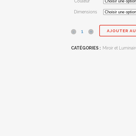
Couleur
4
Dimensions
à
5
AJOUTER AU
Miroir
globe
CATÉGORIES :
Miroir et Luminair
quantité(s)