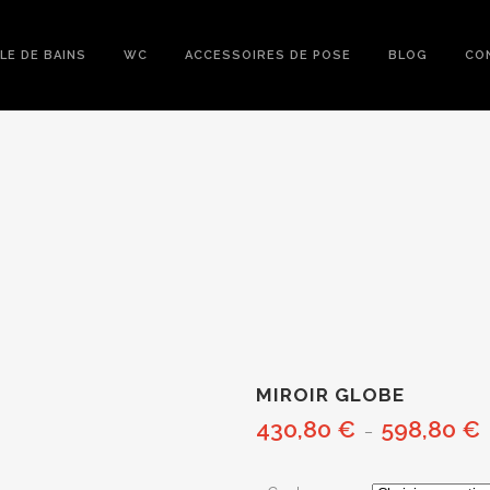
LE DE BAINS
WC
ACCESSOIRES DE POSE
BLOG
CO
MIROIR GLOBE
430,80
€
598,80
€
P
–
d
p