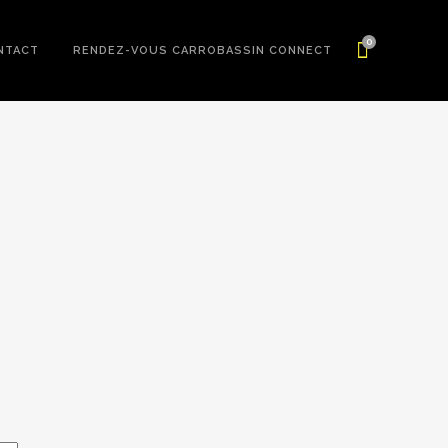
0
NTACT
RENDEZ-VOUS CARROBASSIN CONNECT
lage
e
rix :