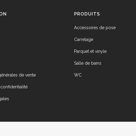
à
choisies
cho
298,80 €
ION
PRODUITS
sur
sur
la
la
Accessoires de pose
page
pag
du
du
Carrelage
produit
pro
Parquet et vinyle
Salle de bains
générales de vente
WC
confidentialité
gales